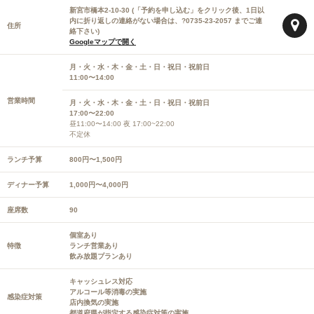
新宮市橋本2-10-30 (「予約を申し込む」をクリック後、1日以
内に折り返しの連絡がない場合は、?0735-23-2057 までご連
住所
絡下さい)
Googleマップで開く
月・火・水・木・金・土・日・祝日・祝前日
11:00〜14:00
営業時間
月・火・水・木・金・土・日・祝日・祝前日
17:00〜22:00
昼11:00〜14:00 夜 17:00~22:00
不定休
ランチ予算
800円〜1,500円
ディナー予算
1,000円〜4,000円
座席数
90
個室あり
特徴
ランチ営業あり
飲み放題プランあり
キャッシュレス対応
アルコール等消毒の実施
感染症対策
店内換気の実施
都道府県が指定する感染症対策の実施