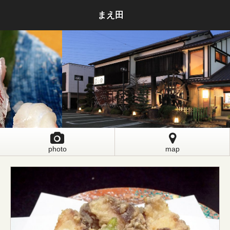
まえ田
photo
map